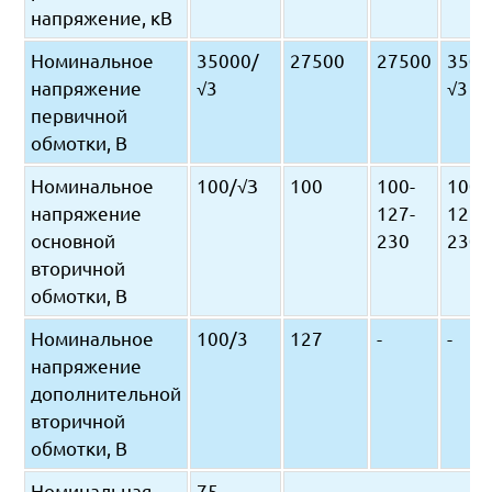
напряжение, кВ
Номинальное
35000/
27500
27500
3500
напряжение
√3
√3
первичной
обмотки, В
Номинальное
100/√З
100
100-
100-
напряжение
127-
127-
основной
230
230
вторичной
обмотки, В
Номинальное
100/3
127
-
-
напряжение
дополнительной
вторичной
обмотки, В
Номинальная
75
-