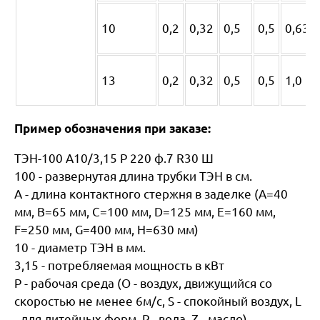
10
0,2
0,32
0,5
0,5
0,63
13
0,2
0,32
0,5
0,5
1,0
Пример обозначения при заказе:
ТЭН-100 А10/3,15 Р 220 ф.7 R30 Ш
100 - развернутая длина трубки ТЭН в см.
А - длина контактного стержня в заделке (А=40
мм, В=65 мм, С=100 мм, D=125 мм, Е=160 мм,
F=250 мм, G=400 мм, H=630 мм)
10 - диаметр ТЭН в мм.
3,15 - потребляемая мощность в кВт
P - рабочая среда (O - воздух, движущийся со
скоростью не менее 6м/с, S - спокойный воздух, L
- для литейных форм, P - вода, Z - масло)