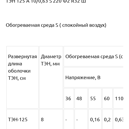
ТЭН 125 А 10/0,63 S 220 Ф2 R32 Ш
Обогреваемая среда S ( спокойный воздух)
Развернутая
Диаметр
Обогреваемая среда S (сп
длина
ТЭН, мм
оболочки
Напряжение, В
ТЭН, см
36
48
55
60
110
ТЭН-125
8
-
-
0,16
0,2
0,63