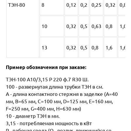
ТЭН-80
8
0,12
0,2
0,25
0,32
0,8
10
0,32
0,5
0,63
0,8
1,0
13
0,32
0,5
0,8
1,6
1,6
Пример обозначения при заказе:
ТЭН-100 А10/3,15 Р 220 ф.7 R30 Ш.
100 - развернутая длина трубки ТЭН в см.
А - длина контактного стержня в заделке (А=40
мм, В=65 мм, С=100 мм, D=125 мм, Е=160 мм,
F=250 мм, G=400 мм, H=630 мм)
10 - диаметр ТЭН в мм.
3,15 - потребляемая мощность в кВт
P - рабочая среда (O - воздух, движущийся со