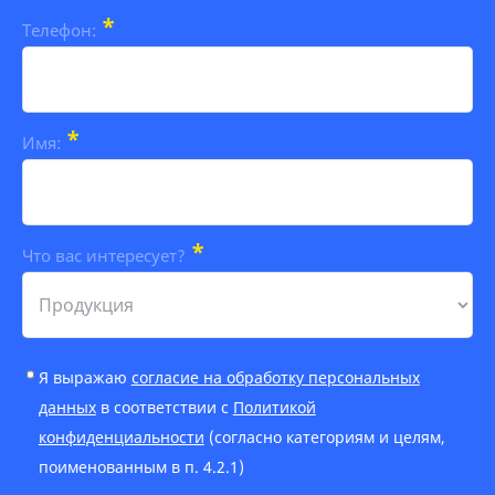
*
Телефон:
*
Имя:
*
Что вас интересует?
Я выражаю
согласие на обработку персональных
данных
в соответствии с
Политикой
конфиденциальности
(согласно категориям и целям,
поименованным в п. 4.2.1)