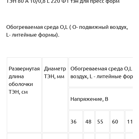
ТЭН 80 А 10/0,8 L 220 Ф1 тэн для пресс форм
Обогреваемая среда O,L ( O- подвижный воздух,
L- литейные формы).
Развернутая
Диаметр
Обогреваемая среда O,L (
длина
ТЭН, мм
воздух, L - литейные форм
оболочки
ТЭН, см
Напряжение, В
36
48
55
60
110