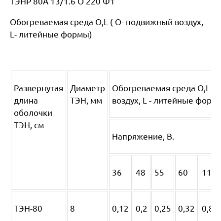
ТЭНР 80А 13/1.6 О 220 Ф1
Обогреваемая среда O,L ( O- подвижный воздух,
L- литейные формы)
Развернутая
Диаметр
Обогреваемая среда O,L (
длина
ТЭН, мм
воздух, L - литейные форм
оболочки
ТЭН, см
Напряжение, В.
36
48
55
60
110
ТЭН-80
8
0,12
0,2
0,25
0,32
0,8