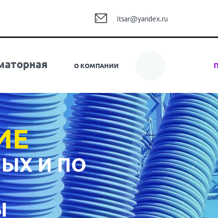
itsar@yandex.ru
...
маторная
О КОМПАНИИ
ИЕ
ЫХ И ПО
Ы